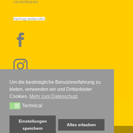
vereinbaren.
Vertrag widerufen
Um die bestmögliche Benutzererfahrung zu
bieten, verwenden wir und Drittanbieter
Cookies.
Mehr zum Datenschutz
Technical
IMPRESSUM
DATENSCHUTZERKLÄRUNG
AGB
Technical
WIDERRUFSRECHT
KONTAKT
VERSANDARTEN
BIO ZERTIFIKAT
Einstellungen
Alles erlauben
speichern