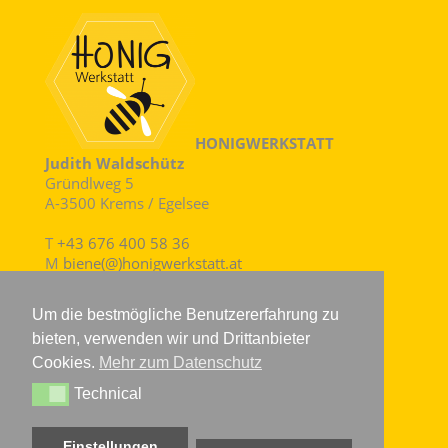
HONIGWERKSTATT
Judith Waldschütz
Gründlweg 5
A-3500 Krems / Egelsee
T
+43 676 400 58 36
M
biene(@)honigwerkstatt.at
Um die bestmögliche Benutzererfahrung zu
Besuche bitte unter biene(@)honigwerkstatt.at
bieten, verwenden wir und Drittanbieter
vereinbaren.
Cookies.
Mehr zum Datenschutz
Technical
Technical
Vertrag widerufen
Einstellungen