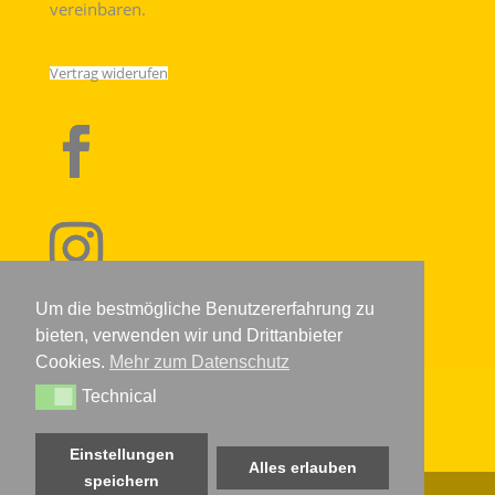
vereinbaren.
Vertrag widerufen
Um die bestmögliche Benutzererfahrung zu
bieten, verwenden wir und Drittanbieter
Cookies.
Mehr zum Datenschutz
Technical
IMPRESSUM
DATENSCHUTZERKLÄRUNG
AGB
Technical
WIDERRUFSRECHT
KONTAKT
VERSANDARTEN
BIO ZERTIFIKAT
Einstellungen
Alles erlauben
speichern