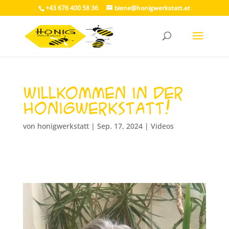
+43 676 400 58 36
biene@honigwerkstatt.at
Willkommen in der
Honigwerkstatt!
von
honigwerkstatt
|
Sep. 17, 2024
|
Videos