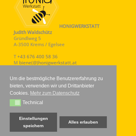
HONIGWERKSTATT
Judith Waldschütz
Gründlweg 5
A-3500 Krems / Egelsee
T
+43 676 400 58 36
M
biene(@)honigwerkstatt.at
Um die bestmögliche Benutzererfahrung zu
Besuche bitte unter biene(@)honigwerkstatt.at
bieten, verwenden wir und Drittanbieter
vereinbaren.
Cookies.
Mehr zum Datenschutz
Technical
Technical
Vertrag widerufen
Einstellungen
Alles erlauben
speichern