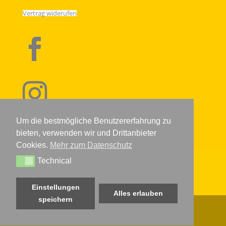
Vertrag widerufen
Um die bestmögliche Benutzererfahrung zu
bieten, verwenden wir und Drittanbieter
Cookies.
Mehr zum Datenschutz
Technical
IMPRESSUM
DATENSCHUTZERKLÄRUNG
AGB
Technical
WIDERRUFSRECHT
KONTAKT
VERSANDARTEN
BIO ZERTIFIKAT
Einstellungen
Alles erlauben
speichern
©HONIGWERKSTATT 2022