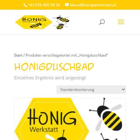
+43 676 400 58 36
biene@honigwerkstatt.at
Start
/ Produkte verschlagwortet mit „Honigduschbad“
Honigduschbad
Einzelnes Ergebnis wird angezeigt