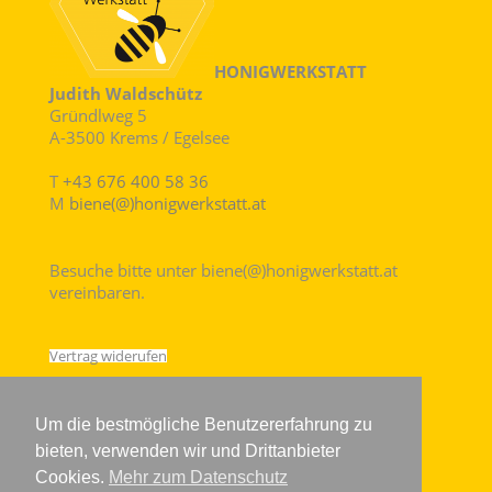
HONIGWERKSTATT
Judith Waldschütz
Gründlweg 5
A-3500 Krems / Egelsee
T
+43 676 400 58 36
M
biene(@)honigwerkstatt.at
Besuche bitte unter biene(@)honigwerkstatt.at
vereinbaren.
Vertrag widerufen
Um die bestmögliche Benutzererfahrung zu
bieten, verwenden wir und Drittanbieter
Cookies.
Mehr zum Datenschutz