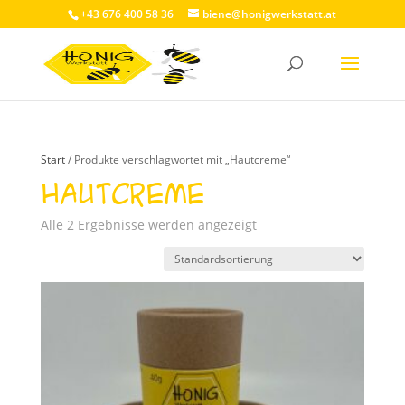
+43 676 400 58 36
biene@honigwerkstatt.at
Start
/ Produkte verschlagwortet mit „Hautcreme“
Hautcreme
Alle 2 Ergebnisse werden angezeigt