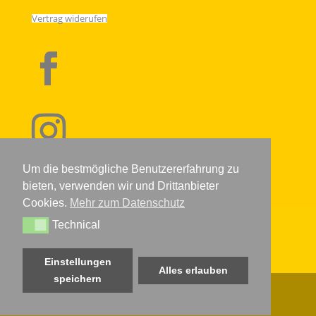
Vertrag widerufen
Um die bestmögliche Benutzererfahrung zu
bieten, verwenden wir und Drittanbieter
Cookies.
Mehr zum Datenschutz
Technical
IMPRESSUM
DATENSCHUTZERKLÄRUNG
AGB
Technical
WIDERRUFSRECHT
KONTAKT
VERSANDARTEN
BIO ZERTIFIKAT
Einstellungen
Alles erlauben
speichern
©HONIGWERKSTATT 2022