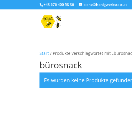
+43 676 400 58 36
biene@honigwerkstatt.at
Start
/ Produkte verschlagwortet mit „bürosnac
bürosnack
Es wurden keine Produkte gefunden