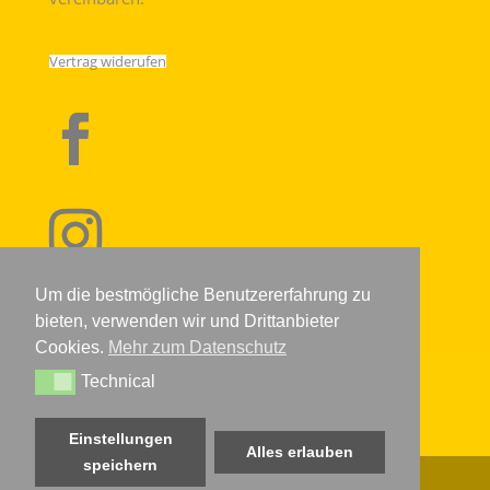
Vertrag widerufen
Um die bestmögliche Benutzererfahrung zu
bieten, verwenden wir und Drittanbieter
Cookies.
Mehr zum Datenschutz
Technical
IMPRESSUM
DATENSCHUTZERKLÄRUNG
AGB
Technical
WIDERRUFSRECHT
KONTAKT
VERSANDARTEN
BIO ZERTIFIKAT
Einstellungen
Alles erlauben
speichern