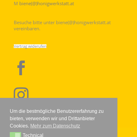
M
biene(@)honigwerkstatt.at
Besuche bitte unter biene(@)honigwerkstatt.at
vereinbaren.
Vertrag widerufen
Um die bestmögliche Benutzererfahrung zu
bieten, verwenden wir und Drittanbieter
Cookies.
Mehr zum Datenschutz
Technical
IMPRESSUM
DATENSCHUTZERKLÄRUNG
AGB
Technical