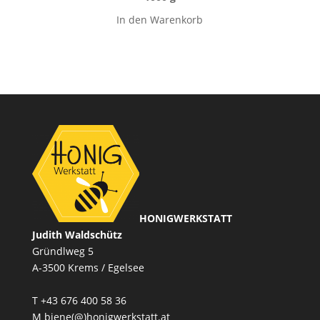
In den Warenkorb
HONIGWERKSTATT
Judith Waldschütz
Gründlweg 5
A-3500 Krems / Egelsee
T
+43 676 400 58 36
M
biene(@)honigwerkstatt.at