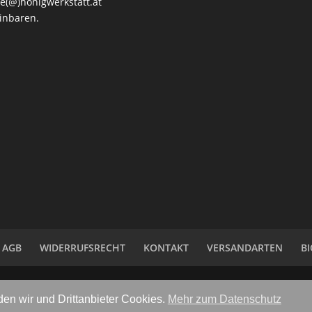
e(@)honigwerkstatt.at
inbaren.
AGB
WIDERRUFSRECHT
KONTAKT
VERSANDARTEN
BI
en wir und Drittanbieter Cookies.
Mehr zum Datenschutz