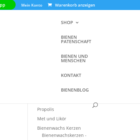
pp
Mein Konto
SHOP
BIENEN
PATENSCHAFT
Shop
BIENEN UND
MENSCHEN
Aktionen
KONTAKT
Bio Honig
BIENENBLOG
Bio Cremehonig
Honig Variationen
Propolis
Met und Likör
Bienenwachs Kerzen
Bienenwachskerzen -