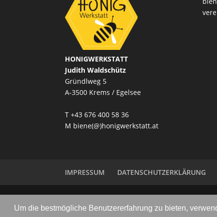
bien
vere
HONIGWERKSTATT
Judith Waldschütz
Gründlweg 5
A-3500 Krems / Egelsee
T
+43 676 400 58 36
M
biene(@)honigwerkstatt.at
IMPRESSUM
DATENSCHUTZERKLÄRUNG
©HONIGWERKSTATT 2022
Um die bestmögliche Benutzererfahrung zu bieten, verwend