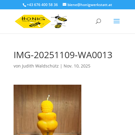
+43 676 400 58 36
biene@honigwerkstatt.at
IMG-20251109-WA0013
von
Judith Waldschütz
|
Nov. 10, 2025