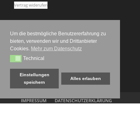
Vertrag widerufen
Um die bestmögliche Benutzererfahrung zu
bieten, verwenden wir und Drittanbieter
Cookies.
Mehr zum Datenschutz
Technical
Technical
Einstellungen
Alles erlauben
speichern
IMPRESSUM
DATENSCHUTZERKLÄRUNG
AGB
WIDERRUFSRECHT
KONTAKT
VERSANDARTEN
BIO ZERTIFIKAT