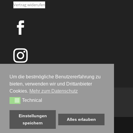
Vertrag widerufen
Um die bestmögliche Benutzererfahrung zu
bieten, verwenden wir und Drittanbieter
Cookies.
Mehr zum Datenschutz
IMPRESSUM
DATENSCHUTZERKLÄRUNG
Technical
Technical
AGB
WIDERRUFSRECHT
KONTAKT
VERSANDARTEN
BIO ZERTIFIKAT
Einstellungen
Alles erlauben
speichern